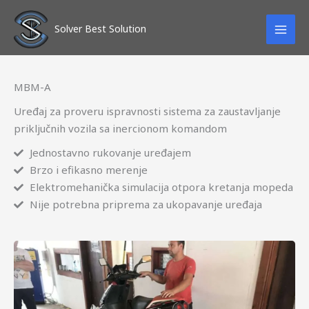
Skip
to
Solver Best Solution
content
MBM-A
Uređaj za proveru ispravnosti sistema za zaustavljanje
priključnih vozila sa inercionom komandom
Jednostavno rukovanje uređajem
Brzo i efikasno merenje
Elektromehanička simulacija otpora kretanja mopeda
Nije potrebna priprema za ukopavanje uređaja